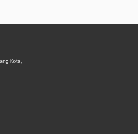
Sontang
Gerakan Sholat Subuh
Berjamaah.
nang Kota,