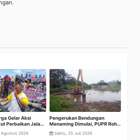
ngan.
Jelang Pelantikan Raja Huta
Menembus Batas
Tambusai Timur, Tokoh Adat
Keterbatasan: Langkah Ber
Minta LKA Tambusai Tinjau
Bupati Anton Gandeng PT S
Rabu, 22 Juli 2026
Sabtu, 18 Juli 2026
Kembali Calon yang Akan
demi RSUD dan MPP Rokan