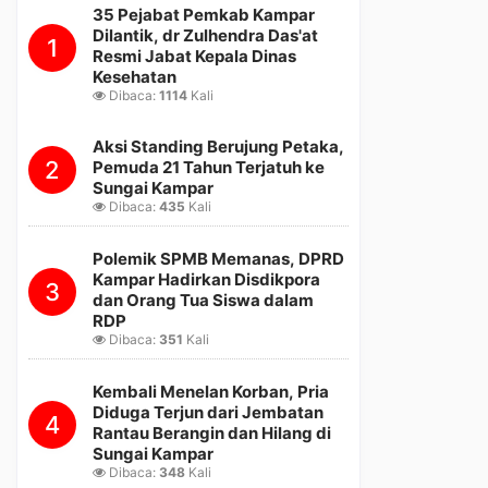
35 Pejabat Pemkab Kampar
Dilantik, dr Zulhendra Das'at
1
Resmi Jabat Kepala Dinas
Kesehatan
Dibaca:
1114
Kali
Aksi Standing Berujung Petaka,
2
Pemuda 21 Tahun Terjatuh ke
Sungai Kampar
Dibaca:
435
Kali
Polemik SPMB Memanas, DPRD
Kampar Hadirkan Disdikpora
3
dan Orang Tua Siswa dalam
RDP
Dibaca:
351
Kali
Kembali Menelan Korban, Pria
Diduga Terjun dari Jembatan
4
Rantau Berangin dan Hilang di
Sungai Kampar
Dibaca:
348
Kali