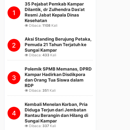
35 Pejabat Pemkab Kampar
Dilantik, dr Zulhendra Das'at
1
Resmi Jabat Kepala Dinas
Kesehatan
Dibaca:
1108
Kali
Aksi Standing Berujung Petaka,
2
Pemuda 21 Tahun Terjatuh ke
Sungai Kampar
Dibaca:
433
Kali
Polemik SPMB Memanas, DPRD
Kampar Hadirkan Disdikpora
3
dan Orang Tua Siswa dalam
RDP
Dibaca:
351
Kali
Kembali Menelan Korban, Pria
Diduga Terjun dari Jembatan
4
Rantau Berangin dan Hilang di
Sungai Kampar
Dibaca:
337
Kali