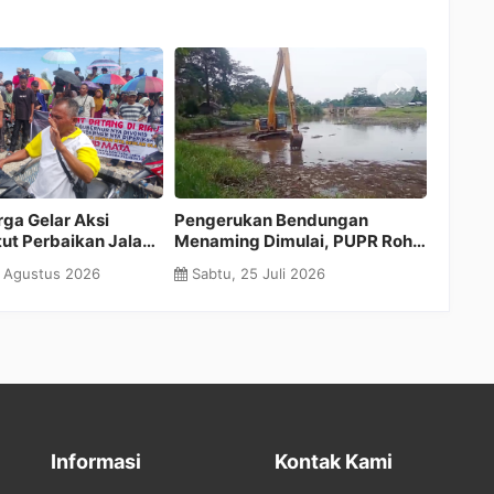
g Pelantikan Raja Huta
Menembus Batas
K
usai Timur, Tokoh Adat
Keterbatasan: Langkah Berani
P
 LKA Tambusai Tinjau
Bupati Anton Gandeng PT SMI
K
, 22 Juli 2026
Sabtu, 18 Juli 2026
ali Calon yang Akan
demi RSUD dan MPP Rokan
K
tik
Hulu
S
Informasi
Kontak Kami