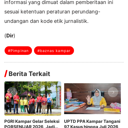
informasi yang dimuat dalam pemberitaan ini
sesuai ketentuan peraturan perundang-
undangan dan kode etik jurnalistik.
(
Dir
)
#Pimpinan
#baznas kampar
Berita Terkait
D PPA Kampar Tangani
DPPKBP3A Kampar Gelar
35 Peja
Kasus hingga Juli 2026
Jambore TPK HEBAT 2026,
Kampar D