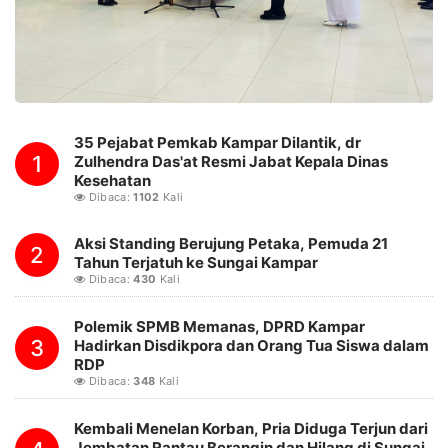
35 Pejabat Pemkab Kampar Dilantik, dr
1
Zulhendra Das'at Resmi Jabat Kepala Dinas
Kesehatan
Dibaca:
1102
Kali
Aksi Standing Berujung Petaka, Pemuda 21
2
Tahun Terjatuh ke Sungai Kampar
Dibaca:
430
Kali
Polemik SPMB Memanas, DPRD Kampar
3
Hadirkan Disdikpora dan Orang Tua Siswa dalam
RDP
Dibaca:
348
Kali
Kembali Menelan Korban, Pria Diduga Terjun dari
Jembatan Rantau Berangin dan Hilang di Sungai