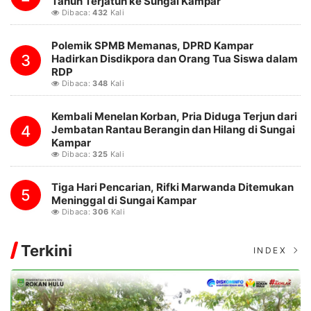
Tahun Terjatuh ke Sungai Kampar
Dibaca:
432
Kali
Polemik SPMB Memanas, DPRD Kampar
3
Hadirkan Disdikpora dan Orang Tua Siswa dalam
RDP
Dibaca:
348
Kali
Kembali Menelan Korban, Pria Diduga Terjun dari
4
Jembatan Rantau Berangin dan Hilang di Sungai
Kampar
Dibaca:
325
Kali
Tiga Hari Pencarian, Rifki Marwanda Ditemukan
5
Meninggal di Sungai Kampar
Dibaca:
306
Kali
Terkini
INDEX