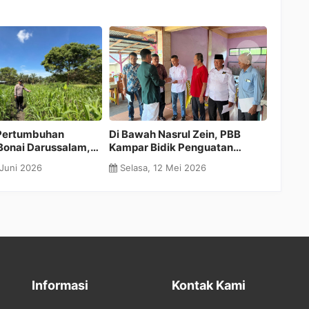
 PPP Kampar
KPU Kampar Proses PAW Irwan
KPU Ve
 Lahirkan
Saputra, Surat Balasan ke
Anggot
an Solid dan
DPRD Disampaikan Hari Ini
Ditarg
Mei 2026
Senin, 11 Mei 2026
Rabu,
sis Partai
Hari Ke
Informasi
Kontak Kami