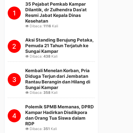
35 Pejabat Pemkab Kampar
Dilantik, dr Zulhendra Das'at
1
Resmi Jabat Kepala Dinas
Kesehatan
Dibaca:
1116
Kali
Aksi Standing Berujung Petaka,
2
Pemuda 21 Tahun Terjatuh ke
Sungai Kampar
Dibaca:
438
Kali
Kembali Menelan Korban, Pria
Diduga Terjun dari Jembatan
3
Rantau Berangin dan Hilang di
Sungai Kampar
Dibaca:
358
Kali
Polemik SPMB Memanas, DPRD
Kampar Hadirkan Disdikpora
4
dan Orang Tua Siswa dalam
RDP
Dibaca:
351
Kali