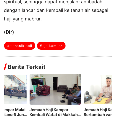
spiritual, sehingga dapat menjalankan ibadah
dengan lancar dan kembali ke tanah air sebagai
haji yang mabrur.
(
Dir)
#manasik haji
#cjh kampar
Berita Terkait
Jemaah Haji Kampar
Jemaah Haji Kampar
S
,
Kembali Wafat di Makkah,
Bertambah yang Wafat, Hj
K