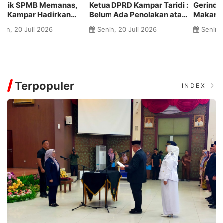
Ketua DPRD Kampar Taridi :
Gerindra Soroti Anggaran
Ko
Belum Ada Penolakan atau
Makan Minum Pemkab
G
Persetujuan terhadap
Kampar Diduga Bengkak
P
Senin, 20 Juli 2026
Senin, 06 Juli 2026
Calon Sekwan
hingga Rp20 Miliar
K
P
Terpopuler
INDEX