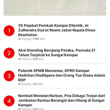
35 Pejabat Pemkab Kampar Dilantik, dr
1
Zulhendra Das'at Resmi Jabat Kepala Dinas
Kesehatan
Dibaca:
1109
Kali
Aksi Standing Berujung Petaka, Pemuda 21
2
Tahun Terjatuh ke Sungai Kampar
Dibaca:
433
Kali
Polemik SPMB Memanas, DPRD Kampar
3
Hadirkan Disdikpora dan Orang Tua Siswa dalam
RDP
Dibaca:
351
Kali
Kembali Menelan Korban, Pria Diduga Terjun dari
4
Jembatan Rantau Berangin dan Hilang di Sungai
Kampar
Dibaca:
337
Kali