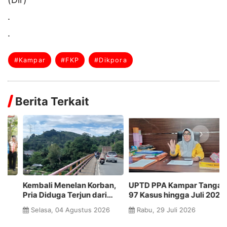
.
.
#Kampar
#FKP
#Dikpora
Berita Terkait
UPTD PPA Kampar Tangani
DPPKBP3A Kampar Gelar
3
97 Kasus hingga Juli 2026
Jambore TPK HEBAT 2026,
Ka
n
Perkuat Kapasitas Tim
Z
Rabu, 29 Juli 2026
Rabu, 29 Juli 2026
Pendamping Keluarga
J
K