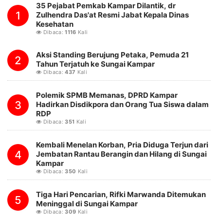
35 Pejabat Pemkab Kampar Dilantik, dr
1
Zulhendra Das'at Resmi Jabat Kepala Dinas
Kesehatan
Dibaca:
1116
Kali
Aksi Standing Berujung Petaka, Pemuda 21
2
Tahun Terjatuh ke Sungai Kampar
Dibaca:
437
Kali
Polemik SPMB Memanas, DPRD Kampar
3
Hadirkan Disdikpora dan Orang Tua Siswa dalam
RDP
Dibaca:
351
Kali
Kembali Menelan Korban, Pria Diduga Terjun dari
4
Jembatan Rantau Berangin dan Hilang di Sungai
Kampar
Dibaca:
350
Kali
Tiga Hari Pencarian, Rifki Marwanda Ditemukan
5
Meninggal di Sungai Kampar
Dibaca:
309
Kali