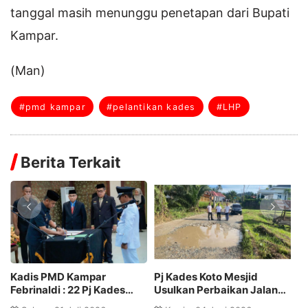
tanggal masih menunggu penetapan dari Bupati
Kampar.
(Man)
#pmd kampar
#pelantikan kades
#LHP
Berita Terkait
Pj Kades Koto Mesjid
Terkait Kasus Hukum
s
Usulkan Perbaikan Jalan
Kades Tarai Bangun, PMD
entak
Rusak, Warga Berharap
Kampar Siap Tunjuk PjS